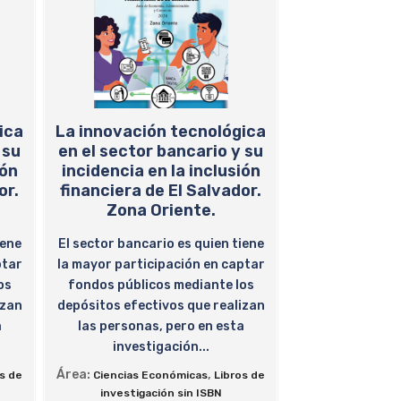
ica
La innovación tecnológica
 su
en el sector bancario y su
ión
incidencia en la inclusión
or.
financiera de El Salvador.
Zona Oriente.
iene
El sector bancario es quien tiene
ptar
la mayor participación en captar
os
fondos públicos mediante los
izan
depósitos efectivos que realizan
a
las personas, pero en esta
investigación...
Área:
,
os de
Ciencias Económicas
Libros de
investigación sin ISBN