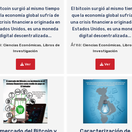
itcoin surgió al mismo tiempo
El bitcoin surgió al mismo ti
 la economía global sufría de
que la economía global sufrí
crisis financiera originada en
una crisis financiera originad
ados Unidos, es una moneda
Estados Unidos, es una mon
digital descentralizada...
digital descentralizada...
a:
,
Área:
,
Ciencias Económicas
Libros de
Ciencias Económicas
Libr
Investigación
Investigación
Ver
Ver
 mercado del Bitcoin y
Caracterización de