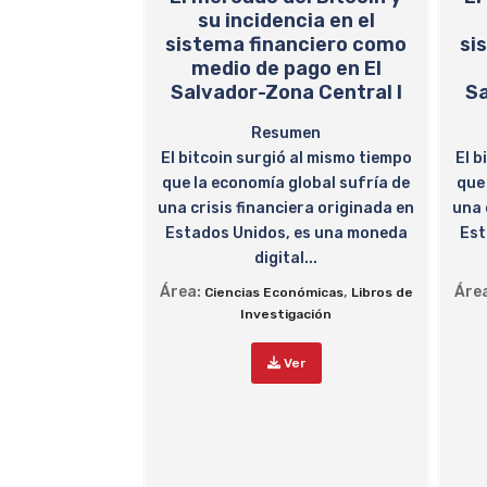
su incidencia en el
sistema financiero como
si
medio de pago en El
Salvador-Zona Central I
Sa
Resumen
El bitcoin surgió al mismo tiempo
El b
que la economía global sufría de
que
una crisis financiera originada en
una 
Estados Unidos, es una moneda
Est
digital...
Área:
,
Áre
Ciencias Económicas
Libros de
Investigación
Ver