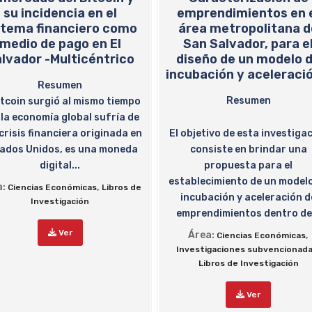
su incidencia en el
emprendimientos en 
stema financiero como
área metropolitana d
medio de pago en El
San Salvador, para e
lvador -Multicéntrico
diseño de un modelo 
incubación y aceleració
Resumen
Resumen
itcoin surgió al mismo tiempo
 la economía global sufría de
crisis financiera originada en
El objetivo de esta investiga
ados Unidos, es una moneda
consiste en brindar una
digital...
propuesta para el
establecimiento de un model
a:
,
Ciencias Económicas
Libros de
incubación y aceleración d
Investigación
emprendimientos dentro de.
Ver
Área:
,
Ciencias Económicas
Investigaciones subvencionad
Libros de Investigación
Ver