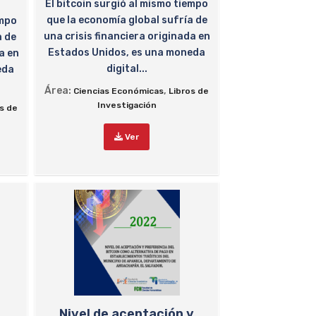
El bitcoin surgió al mismo tiempo
que la economía global sufría de
empo
una crisis financiera originada en
a de
Estados Unidos, es una moneda
a en
digital...
eda
Área:
,
Ciencias Económicas
Libros de
Investigación
os de
Ver
Nivel de aceptación y