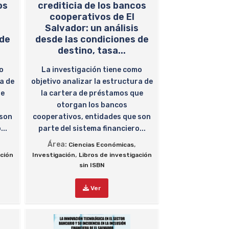
os
crediticia de los bancos
cooperativos de El
s
Salvador: un análisis
 de
desde las condiciones de
destino, tasa...
mo
La investigación tiene como
a de
objetivo analizar la estructura de
ue
la cartera de préstamos que
otorgan los bancos
 son
cooperativos, entidades que son
...
parte del sistema financiero...
Área:
,
Ciencias Económicas
,
ación
Investigación
Libros de investigación
sin ISBN
Ver