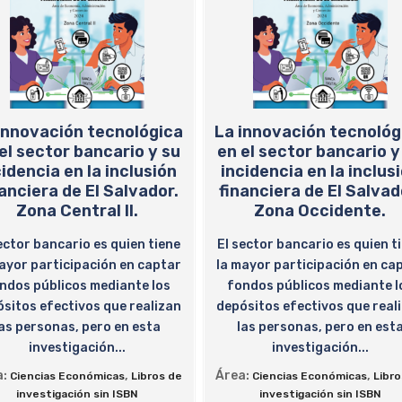
innovación tecnológica
La innovación tecnológ
el sector bancario y su
en el sector bancario y
cidencia en la inclusión
incidencia en la inclus
anciera de El Salvador.
financiera de El Salvad
Zona Central II.
Zona Occidente.
ector bancario es quien tiene
El sector bancario es quien t
ayor participación en captar
la mayor participación en ca
ndos públicos mediante los
fondos públicos mediante l
sitos efectivos que realizan
depósitos efectivos que real
las personas, pero en esta
las personas, pero en est
investigación...
investigación...
a:
,
Área:
,
Ciencias Económicas
Libros de
Ciencias Económicas
Libr
investigación sin ISBN
investigación sin ISBN