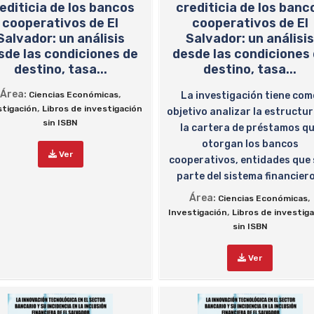
editicia de los bancos
crediticia de los banc
cooperativos de El
cooperativos de El
Salvador: un análisis
Salvador: un análisi
sde las condiciones de
desde las condiciones
destino, tasa...
destino, tasa...
Área:
,
Ciencias Económicas
La investigación tiene co
,
stigación
Libros de investigación
objetivo analizar la estructur
sin ISBN
la cartera de préstamos q
otorgan los bancos
Ver
cooperativos, entidades que
parte del sistema financiero
Área:
,
Ciencias Económicas
,
Investigación
Libros de investig
sin ISBN
Ver