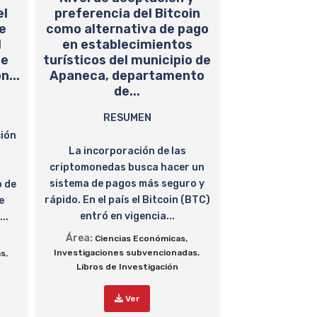
el
preferencia del Bitcoin
e
como alternativa de pago
l
en establecimientos
de
turísticos del municipio de
n...
Apaneca, departamento
de...
RESUMEN
ción
La incorporación de las
criptomonedas busca hacer un
sistema de pagos más seguro y
o de
rápido. En el país el Bitcoin (BTC)
e
entró en vigencia...
..
Área:
,
Ciencias Económicas
,
,
Investigaciones subvencionadas
as
Libros de Investigación
Ver