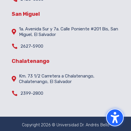
San Miguel
1a. Avenida Sur y 7a. Calle Poniente #201 Bis, San

Miguel, El Salvador

2627-5900
Chalatenango
Km. 73 1/2 Carretera a Chalatenango,

Chalatenango, El Salvador

2399-2800
Copyright 2026 © Universidad Dr. Andrés Bello