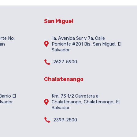
San Miguel
orte No.
1a. Avenida Sur y 7a. Calle

San
Poniente #201 Bis, San Miguel, El
Salvador

2627-5900
Chalatenango
arrio El
Km. 73 1/2 Carretera a

lvador
Chalatenango, Chalatenango, El
Salvador

2399-2800