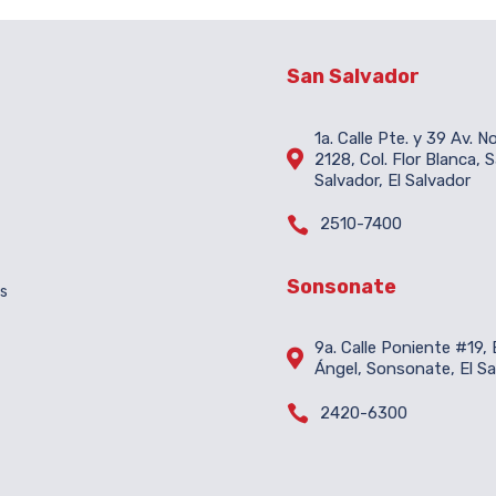
San Salvador
1a. Calle Pte. y 39 Av. N

2128, Col. Flor Blanca, 
Salvador, El Salvador

2510-7400
Sonsonate
es
9a. Calle Poniente #19, B

Ángel, Sonsonate, El Sa

2420-6300