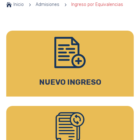

Inicio
5
Admisiones
5
Ingreso por Equivalencias
NUEVO INGRESO