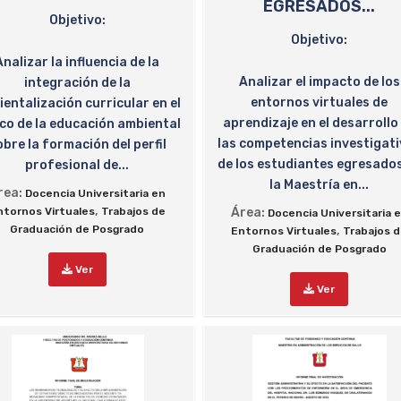
EGRESADOS...
Objetivo:
Objetivo:
Analizar la influencia de la
Analizar el impacto de los
integración de la
entornos virtuales de
entalización curricular en el
aprendizaje en el desarrollo
co de la educación ambiental
las competencias investigat
obre la formación del perfil
de los estudiantes egresado
profesional de...
la Maestría en...
rea:
Docencia Universitaria en
,
ntornos Virtuales
Trabajos de
Área:
Docencia Universitaria 
Graduación de Posgrado
,
Entornos Virtuales
Trabajos 
Graduación de Posgrado
Ver
Ver