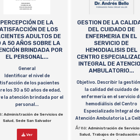
PERCEPCIÓN DE LA
GESTION DE LA CALID
ATISFACCIÓN DE LOS
DEL CUIDADO DE
CIENTES ADULTOS DE
ENFERMERIA EN EL
 A 50 AÑOS SOBRE LA
SERVICIO DE
ENCIÓN BRINDADA POR
HEMODIALISIS DEL
EL PERSONAL...
CENTRO ESPECIALIZA
INTEGRAL DE ATENCI
General
AMBULATORIO...
Identificar el nivel de
Objetivo. Describir la gestió
tisfacción de los pacientes
la calidad del cuidado de
re los 30 a 50 años de edad,
enfermería en el servicio d
e la atención brindada por el
hemodiálisis del Centro
personal...
Especializado Integral de
a:
Administración de Servicios de
Atención Ambulatoria La Ceib
,
Salud
Sede San Salvador
Área:
Administración de Servicio
,
Salud
Trabajos de Graduación 
Ver