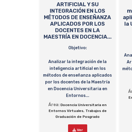
ARTIFICIAL Y SU
INTEGRACIÓN EN LOS
m
MÉTODOS DE ENSEÑANZA
apl
APLICADOS POR LOS
la
DOCENTES EN LA
MAESTRÍA EN DOCENCIA...
Objetivo:
Anal
Analizar la integración de la
Ar
inteligencia artificial en los
méto
métodos de enseñanza aplicados
por los docentes de la Maestría
en Docencia Universitaria en
Á
Entornos...
E
Área:
Docencia Universitaria en
,
Entornos Virtuales
Trabajos de
Graduación de Posgrado
Ver