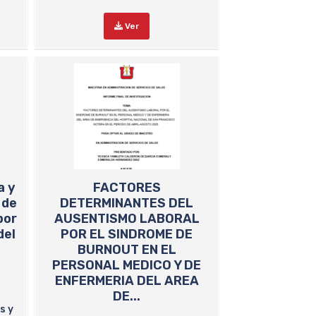
Ver
a y
FACTORES
 de
DETERMINANTES DEL
por
AUSENTISMO LABORAL
del
POR EL SINDROME DE
BURNOUT EN EL
PERSONAL MEDICO Y DE
ENFERMERIA DEL AREA
DE...
s y