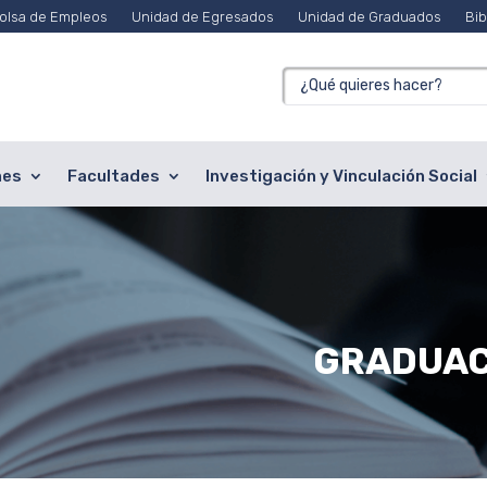
olsa de Empleos
Unidad de Egresados
Unidad de Graduados
Bib
nes
Facultades
Investigación y Vinculación Social
GRADUAC