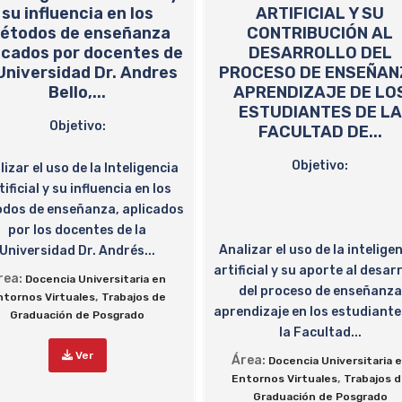
su influencia en los
ARTIFICIAL Y SU
étodos de enseñanza
CONTRIBUCIÓN AL
icados por docentes de
DESARROLLO DEL
 Universidad Dr. Andres
PROCESO DE ENSEÑAN
Bello,...
APRENDIZAJE DE LO
ESTUDIANTES DE LA
Objetivo:
FACULTAD DE...
Objetivo:
izar el uso de la Inteligencia
tificial y su influencia en los
dos de enseñanza, aplicados
por los docentes de la
Analizar el uso de la intelige
Universidad Dr. Andrés...
artificial y su aporte al desar
rea:
Docencia Universitaria en
del proceso de enseñanza
,
ntornos Virtuales
Trabajos de
aprendizaje en los estudiante
Graduación de Posgrado
la Facultad...
Ver
Área:
Docencia Universitaria 
,
Entornos Virtuales
Trabajos 
Graduación de Posgrado