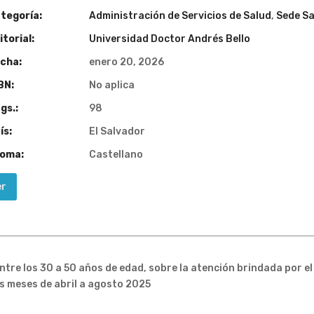
tegoría:
Administración de Servicios de Salud
,
Sede Sa
torial:
Universidad Doctor Andrés Bello
cha:
enero 20, 2026
BN:
No aplica
gs.:
98
ís:
El Salvador
ioma:
Castellano
er
 entre los 30 a 50 años de edad, sobre la atención brindada por 
os meses de abril a agosto 2025