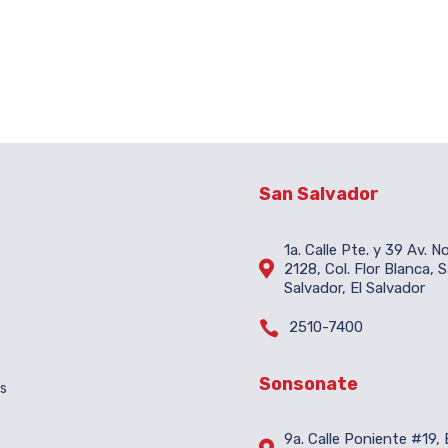
San Salvador
1a. Calle Pte. y 39 Av. N

2128, Col. Flor Blanca, 
Salvador, El Salvador

2510-7400
Sonsonate
es
9a. Calle Poniente #19, B