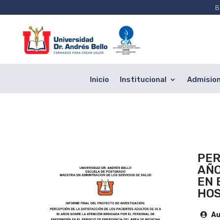
B
Inicio
Institucional
Admisio
PER
AÑO
EN 
HOS
Au