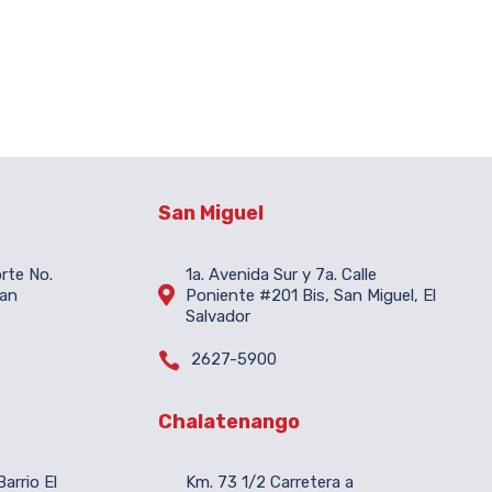
San Miguel
orte No.
1a. Avenida Sur y 7a. Calle

San
Poniente #201 Bis, San Miguel, El
Salvador

2627-5900
Chalatenango
arrio El
Km. 73 1/2 Carretera a