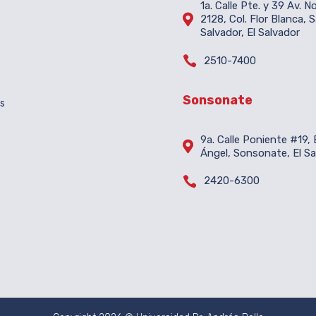
1a. Calle Pte. y 39 Av. N

2128, Col. Flor Blanca, 
Salvador, El Salvador

2510-7400
Sonsonate
es
9a. Calle Poniente #19, B

Ángel, Sonsonate, El Sa

2420-6300