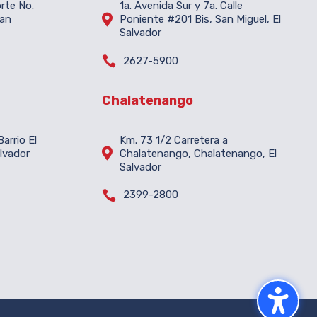
orte No.
1a. Avenida Sur y 7a. Calle

San
Poniente #201 Bis, San Miguel, El
Salvador

2627-5900
Chalatenango
arrio El
Km. 73 1/2 Carretera a

lvador
Chalatenango, Chalatenango, El
Salvador

2399-2800