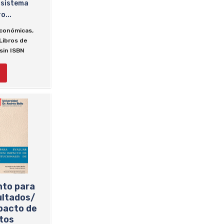
 sistema
o...
,
Económicas
Libros de
sin ISBN
nto para
ultados/
pacto de
tos