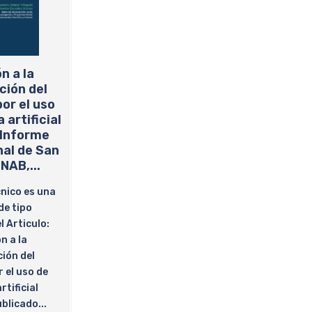
n a la
ción del
or el uso
 artificial
 Informe
nal de San
NAB,...
nico es una
de tipo
 Articulo:
n a la
ión del
 el uso de
rtificial
blicado...