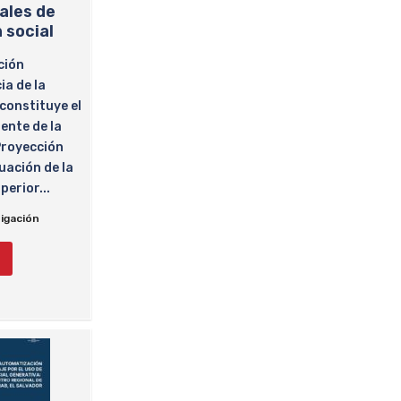
ales de
 social
ción
ia de la
constituye el
ente de la
Proyección
luación de la
erior...
igación