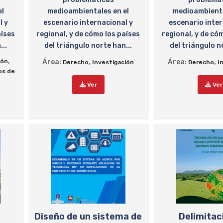
el
medioambientales en el
medioambienta
l y
escenario internacional y
escenario inter
aíses
regional, y de cómo los países
regional, y de có
...
del triángulo norte han...
del triángulo n
,
ión
Área:
,
Área:
,
Derecho
Investigación
Derecho
I
os de
Ver
Ver
Diseño de un sistema de
Delimitac