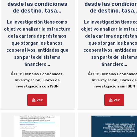
desde las condiciones
desde las condicio
de destino, tasa...
de destino, tasa..
La investigación tiene como
La investigación tiene 
objetivo analizar la estructura
objetivo analizar la estru
de la cartera de préstamos
de la cartera de présta
que otorgan los bancos
que otorgan los banc
cooperativos, entidades que
cooperativos, entidades
son parte del sistema
son parte del sistem
financiero...
financiero...
Área:
,
Área:
Ciencias Económicas
Ciencias Económic
,
,
Investigación
Libros de
Investigación
Libros de
investigación con ISBN
investigación sin ISBN
Ver
Ver