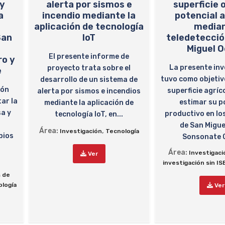
 y
alerta por sismos e
superficie 
a
incendio mediante la
potencial a
aplicación de tecnología
media
San
IoT
teledetecció
Miguel 
El presente informe de
o y
La presente inv
proyecto trata sobre el
e
tuvo como objetivo
desarrollo de un sistema de
ión
superficie agríc
alerta por sismos e incendios
ar la
estimar su p
mediante la aplicación de
sa y
productivo en lo
tecnología IoT, en...
de San Migue
Área:
,
Investigación
Tecnología
pios
Sonsonate O
Área:
Investigaci
Ver
investigación sin IS
s de
logía
Ver