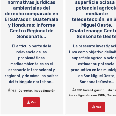
normativas jurídicas
superficie ociosa
ambientales del
potencial agrícol
derecho comparado en
mediante
El Salvador, Guatemala
teledetección, en 
y Honduras: Informe
Miguel Oeste,
Centro Regional de
Chalatenango Centr
Sonsonate...
Sonsonate Oest
El artículo parte de la
La presente investigac
relevancia de las
tuvo como objetivo delimit
problemáticas
superficie agrícola ocio
medioambientales en el
estimar su potencial
escenario internacional y
productivo en los munici
regional, y de cómo los países
de San Miguel Oeste,
del triángulo norte han...
Sonsonate Oeste...
Área:
,
Área:
,
Investigación
Libro
Derecho
Investigación
,
investigación con ISBN
Tecno
Ver
Ver