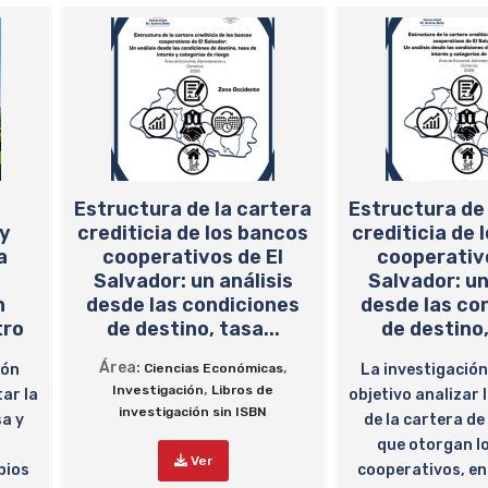
Estructura de la cartera
Estructura de 
 y
crediticia de los bancos
crediticia de 
a
cooperativos de El
cooperativo
Salvador: un análisis
Salvador: un
n
desde las condiciones
desde las co
tro
de destino, tasa...
de destino,
Área:
,
ión
Ciencias Económicas
La investigación
,
Investigación
Libros de
ar la
objetivo analizar 
investigación sin ISBN
sa y
de la cartera d
que otorgan l
Ver
pios
cooperativos, en