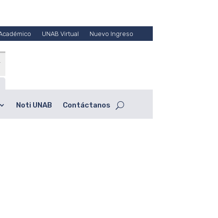
 Académico
UNAB Virtual
Nuevo Ingreso
Portal UNAB
Noti UNAB
Contáctanos