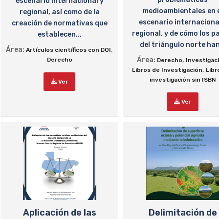
escenario internacional y
medioambientales en 
regional, así como de la
escenario internaciona
creación de normativas que
regional, y de cómo los p
establecen...
del triángulo norte han
Área:
,
Artículos científicos con DOI
Área:
,
Derecho
Derecho
Investigac
,
Libros de Investigación
Libr
investigación sin ISBN
Ver
Ver
Aplicación de las
Delimitación de