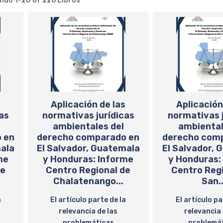
ando
1-20 of 226
Libros
s
Aplicación de las
Aplicación
as
normativas jurídicas
normativas j
ambientales del
ambiental
 en
derecho comparado en
derecho com
mala
El Salvador, Guatemala
El Salvador, 
me
y Honduras: Informe
y Honduras:
de
Centro Regional de
Centro Reg
Chalatenango...
San..
a
El artículo parte de la
El artículo pa
relevancia de las
relevancia 
problemáticas
problemá