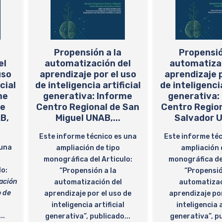
Propensión a la
Propensió
el
automatización del
automatiza
uso
aprendizaje por el uso
aprendizaje p
cial
de inteligencia artificial
de inteligencia
me
generativa: Informe
generativa:
de
Centro Regional de San
Centro Regio
B,
Miguel UNAB,...
Salvador U
Este informe técnico es una
Este informe téc
 una
ampliación de tipo
ampliación 
monográfica del Articulo:
monográfica del
lo:
“Propensión a la
“Propensió
ación
automatización del
automatizac
o de
aprendizaje por el uso de
aprendizaje por
inteligencia artificial
inteligencia a
..
generativa”, publicado...
generativa”, pu