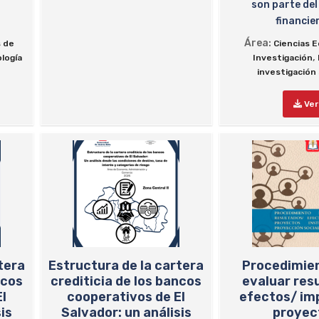
son parte del
financier
Área:
s de
Ciencias 
,
logía
Investigación
investigación 
Ver
tera
Estructura de la cartera
Procedimie
ncos
crediticia de los bancos
evaluar res
l
cooperativos de El
efectos/ im
is
Salvador: un análisis
proyec