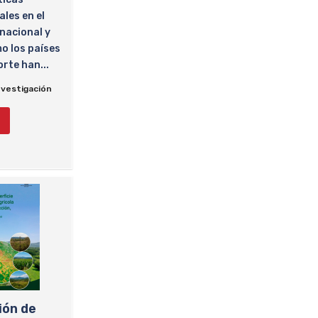
les en el
nacional y
mo los países
orte han...
nvestigación
ión de