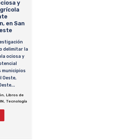
ociosa y
grícola
nte
n, en San
Oeste
estigación
 delimitar la
ola ociosa y
otencial
s municipios
l Oeste,
este...
,
ón
Libros de
,
BN
Tecnología