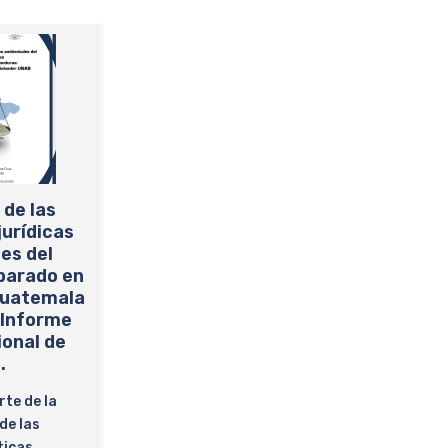
 de las
urídicas
es del
parado en
Guatemala
 Informe
ional de
.
rte de la
de las
ticas