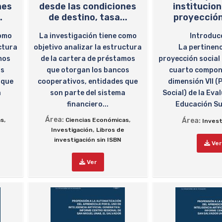
nes
desde las condiciones
institucion
.
de destino, tasa...
proyección
como
La investigación tiene como
Introduc
ctura
objetivo analizar la estructura
La pertinenc
mos
de la cartera de préstamos
proyección social 
os
que otorgan los bancos
cuarto compon
 que
cooperativos, entidades que
dimensión VII (
a
son parte del sistema
Social) de la Eva
financiero...
Educación Sup
,
Área:
,
as
Ciencias Económicas
Área:
Invest
,
Investigación
Libros de
investigación sin ISBN
Ver
Ver