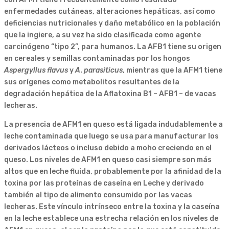
enfermedades cutáneas, alteraciones hepáticas, así como
deficiencias nutricionales y daño metabólico en la población
que la ingiere, a su vez ha sido clasificada como agente
carcinógeno “tipo 2”, para humanos. La AFB1 tiene su origen
en cereales y semillas contaminadas por los hongos
Aspergyllus flavus
y
A
.
parasiticus
, mientras que la AFM1 tiene
sus orígenes como metabolitos resultantes de la
degradación hepática de la Aflatoxina B1 – AFB1 – de vacas
lecheras.
La presencia de AFM1 en queso está ligada indudablemente a
leche contaminada que luego se usa para manufacturar los
derivados lácteos o incluso debido a moho creciendo en el
queso. Los niveles de AFM1 en queso casi siempre son más
altos que en leche fluida, probablemente por la afinidad de la
toxina por las proteínas de caseína en Leche y derivado
también al tipo de alimento consumido por las vacas
lecheras. Este vínculo intrínseco entre la toxina y la caseína
en la leche establece una estrecha relación en los niveles de