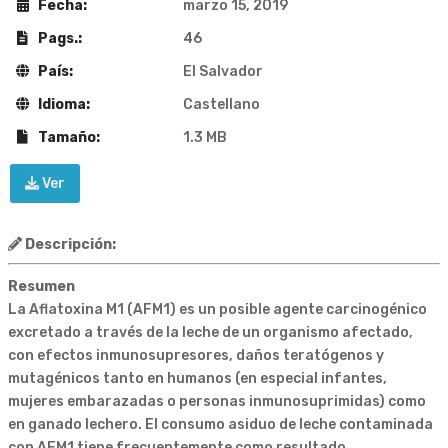
Fecha:
marzo 15, 2019
Pags.:
46
País:
El Salvador
Idioma:
Castellano
Tamaño:
1.3 MB
Ver
Descripción:
Resumen
La Aflatoxina M1 (AFM1) es un posible agente carcinogénico
excretado a través de la leche de un organismo afectado,
con efectos inmunosupresores, daños teratógenos y
mutagénicos tanto en humanos (en especial infantes,
mujeres embarazadas o personas inmunosuprimidas) como
en ganado lechero. El consumo asiduo de leche contaminada
con AFM1 tiene frecuentemente como resultado