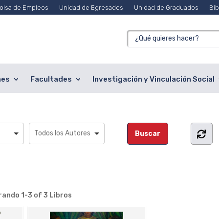
olsa de Empleos
Unidad de Egresados
Unidad de Graduados
Bib
nes
Facultades
Investigación y Vinculación Social
rando
1-3 of 3
Libros