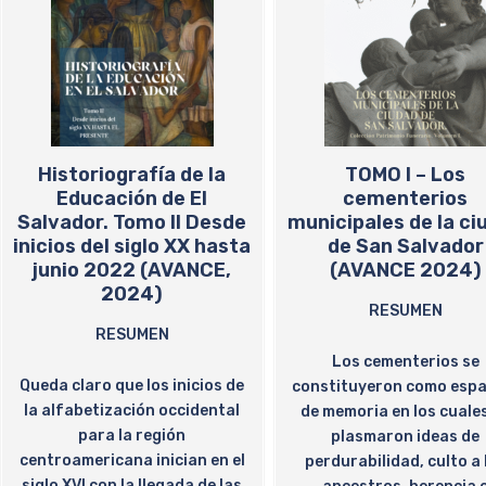
Historiografía de la
TOMO I – Los
Educación de El
cementerios
Salvador. Tomo II Desde
municipales de la ci
inicios del siglo XX hasta
de San Salvador
junio 2022 (AVANCE,
(AVANCE 2024)
2024)
RESUMEN
RESUMEN
Los cementerios se
Queda claro que los inicios de
constituyeron como espa
la alfabetización occidental
de memoria en los cuale
para la región
plasmaron ideas de
centroamericana inician en el
perdurabilidad, culto a 
siglo XVI con la llegada de las