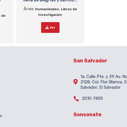
e
llena de alegrías y llantos...
Área:
,
Humanidades
Libros de
Investigación
s de
Ver
San Salvador
1a. Calle Pte. y 39 Av. N

2128, Col. Flor Blanca, 
Salvador, El Salvador

2510-7400
Sonsonate
es