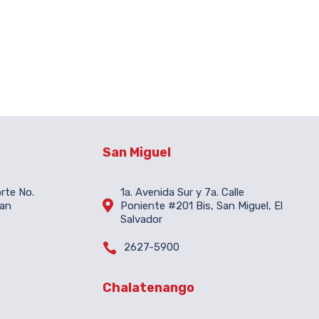
San Miguel
orte No.
1a. Avenida Sur y 7a. Calle

San
Poniente #201 Bis, San Miguel, El
Salvador

2627-5900
Chalatenango