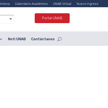
lioteca
Calendario Académico
UNAB Virtual
Nuevo Ingreso
Portal UNAB
Noti UNAB
Contáctanos