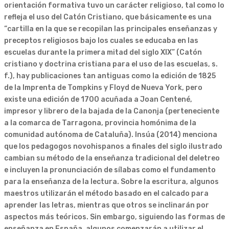
orientación formativa tuvo un carácter religioso, tal como lo
refleja el uso del Catón Cristiano, que básicamente es una
“cartilla en la que se recopilan las principales enseñanzas y
preceptos religiosos bajo los cuales se educaba en las
escuelas durante la primera mitad del siglo XIX” (Catón
cristiano y doctrina cristiana para el uso de las escuelas, s.
f.), hay publicaciones tan antiguas como la edición de 1825
de la Imprenta de Tompkins y Floyd de Nueva York, pero
existe una edición de 1700 acuñada a Joan Centené,
impresor y librero de la bajada de la Canonja (perteneciente
a la comarca de Tarragona, provincia homónima de la
comunidad autónoma de Cataluña). Insúa (2014) menciona
que los pedagogos novohispanos a finales del siglo ilustrado
cambian su método de la enseñanza tradicional del deletreo
e incluyen la pronunciación de sílabas como el fundamento
para la enseñanza de la lectura. Sobre la escritura, algunos
maestros utilizarán el método basado en el calcado para
aprender las letras, mientras que otros se inclinarán por
aspectos más teóricos. Sin embargo, siguiendo las formas de
enseñanza en España, algunos comenzarán a utilizar el