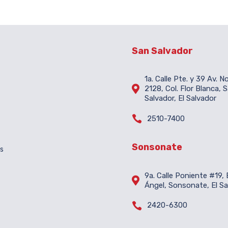
San Salvador
1a. Calle Pte. y 39 Av. N

2128, Col. Flor Blanca, 
Salvador, El Salvador

2510-7400
Sonsonate
es
9a. Calle Poniente #19, B

Ángel, Sonsonate, El Sa

2420-6300