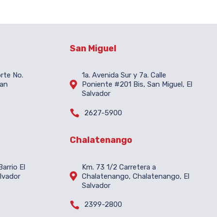
San Miguel
orte No.
1a. Avenida Sur y 7a. Calle

San
Poniente #201 Bis, San Miguel, El
Salvador

2627-5900
Chalatenango
arrio El
Km. 73 1/2 Carretera a

lvador
Chalatenango, Chalatenango, El
Salvador

2399-2800