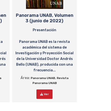
men
Panorama UNAB, Volumen
)
3 (junio de 2022)
Presentación
ta
Panorama UNAB es la revista
académica del sistema de
cial
Investigación y Proyección Social
drés
de la Universidad Doctor Andrés
 una
Bello (UNAB), producida con una
frecuencia...
Área:
,
a
Panorama UNAB
Revista
Panorama UNAB
Ver