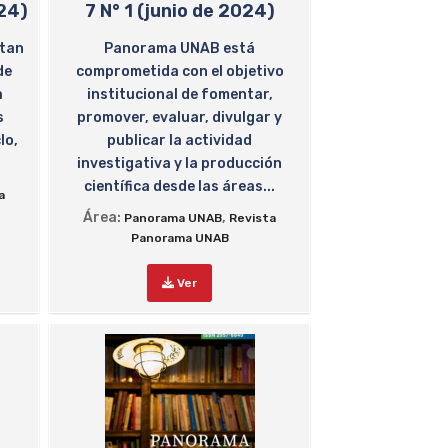
024)
7 N° 1 (junio de 2024)
ntan
Panorama UNAB está
de
comprometida con el objetivo
a
institucional de fomentar,
s
promover, evaluar, divulgar y
lo,
publicar la actividad
investigativa y la producción
científica desde las áreas...
a
Área:
,
Panorama UNAB
Revista
Panorama UNAB
Ver