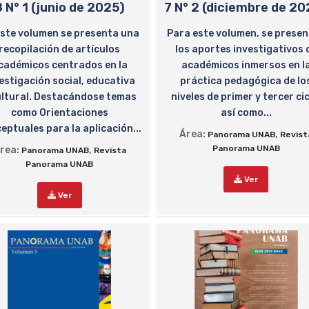
8 N° 1 (junio de 2025)
7 N° 2 (diciembre de 2
este volumen se presenta una
Para este volumen, se prese
recopilación de artículos
los aportes investigativos 
cadémicos centrados en la
académicos inmersos en l
estigación social, educativa
práctica pedagógica de lo
ultural. Destacándose temas
niveles de primer y tercer cic
como Orientaciones
así como...
eptuales para la aplicación...
Área:
,
Panorama UNAB
Revist
Panorama UNAB
rea:
,
Panorama UNAB
Revista
Panorama UNAB
Ver
Ver