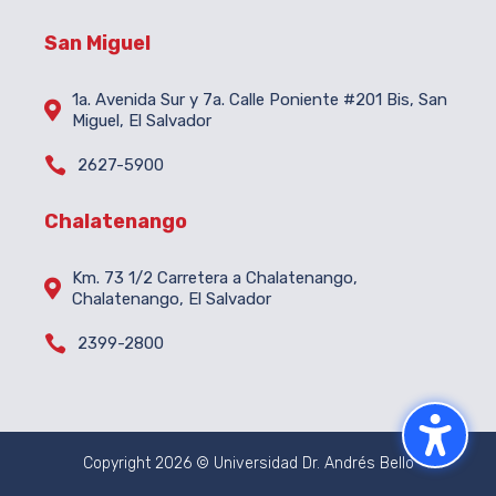
San Miguel
1a. Avenida Sur y 7a. Calle Poniente #201 Bis, San

Miguel, El Salvador

2627-5900
Chalatenango
Km. 73 1/2 Carretera a Chalatenango,

Chalatenango, El Salvador

2399-2800
Copyright 2026 © Universidad Dr. Andrés Bello