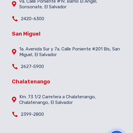
9a. Calle Poniente #19, Barrio El Ángel,

Sonsonate, El Salvador

2420-6300
San Miguel
1a. Avenida Sur y 7a. Calle Poniente #201 Bis, San

Miguel, El Salvador

2627-5900
Chalatenango
Km. 73 1/2 Carretera a Chalatenango,

Chalatenango, El Salvador

2399-2800