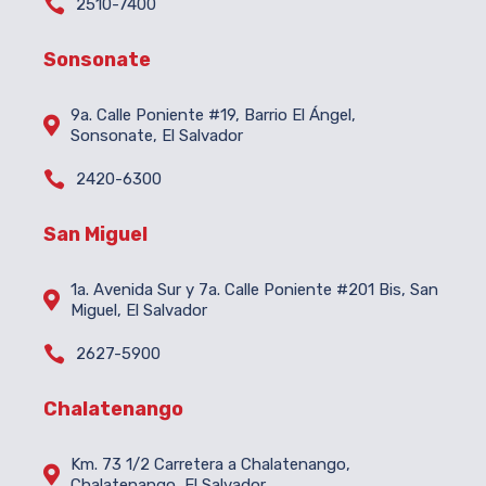

2510-7400
Sonsonate
9a. Calle Poniente #19, Barrio El Ángel,

Sonsonate, El Salvador

2420-6300
San Miguel
1a. Avenida Sur y 7a. Calle Poniente #201 Bis, San

Miguel, El Salvador

2627-5900
Chalatenango
Km. 73 1/2 Carretera a Chalatenango,

Chalatenango, El Salvador