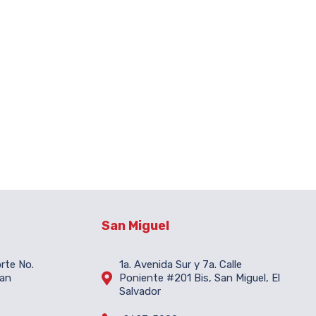
San Miguel
orte No.
1a. Avenida Sur y 7a. Calle

San
Poniente #201 Bis, San Miguel, El
Salvador