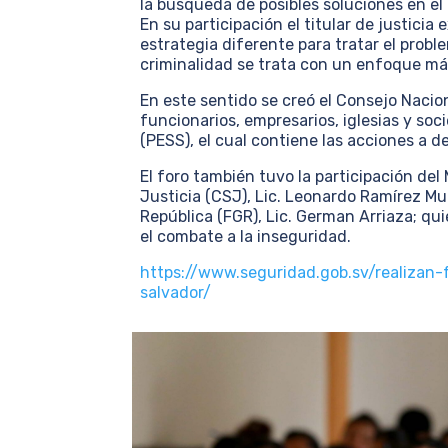
la búsqueda de posibles soluciones en el
En su participación el titular de justici
estrategia diferente para tratar el proble
criminalidad se trata con un enfoque más
En este sentido se creó el Consejo Nac
funcionarios, empresarios, iglesias y soc
(PESS), el cual contiene las acciones a d
El foro también tuvo la participación del
Justicia (CSJ), Lic. Leonardo Ramírez Murc
República (FGR), Lic. German Arriaza; qu
el combate a la inseguridad.
https://www.seguridad.gob.sv/realizan-
salvador/