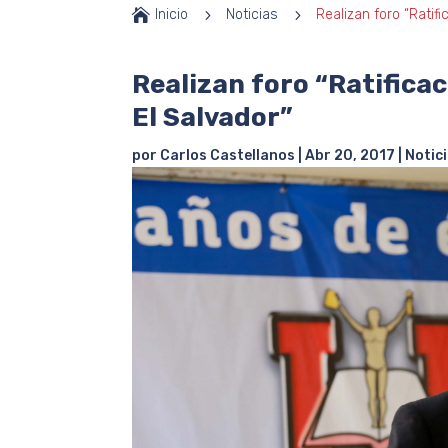

Inicio
5
Noticias
5
Realizan foro “Ratif
Realizan foro “Ratifica
El Salvador”
por
Carlos Castellanos
|
Abr 20, 2017
|
Notic