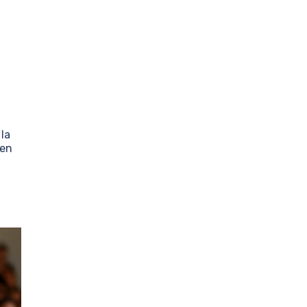
 la
 en