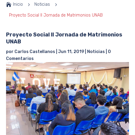

Inicio
5
Noticias
5
Proyecto Social II Jornada de Matrimonios UNAB
Proyecto Social II Jornada de Matrimonios
UNAB
por
Carlos Castellanos
|
Jun 11, 2019
|
Noticias
|
0
Comentarios