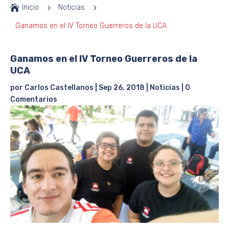

Inicio
5
Noticias
5
Ganamos en el IV Torneo Guerreros de la UCA
Ganamos en el IV Torneo Guerreros de la
UCA
por
Carlos Castellanos
|
Sep 26, 2018
|
Noticias
|
0
Comentarios