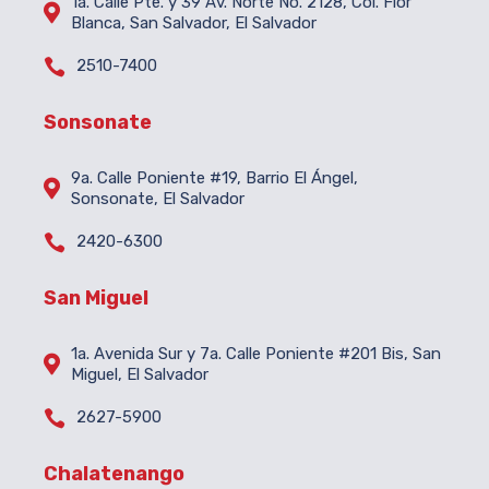
1a. Calle Pte. y 39 Av. Norte No. 2128, Col. Flor

Blanca, San Salvador, El Salvador

2510-7400
Sonsonate
9a. Calle Poniente #19, Barrio El Ángel,

Sonsonate, El Salvador

2420-6300
San Miguel
1a. Avenida Sur y 7a. Calle Poniente #201 Bis, San

Miguel, El Salvador

2627-5900
Chalatenango