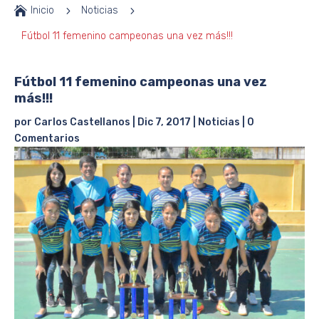

Inicio
5
Noticias
5
Fútbol 11 femenino campeonas una vez más!!!
Fútbol 11 femenino campeonas una vez
más!!!
por
Carlos Castellanos
|
Dic 7, 2017
|
Noticias
|
0
Comentarios