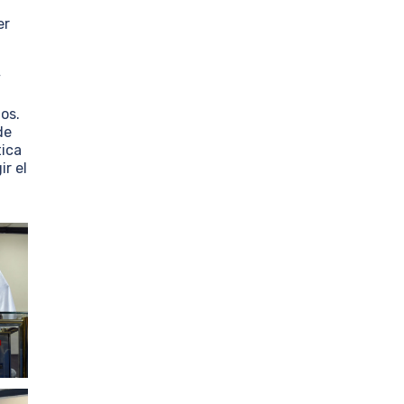
er
y
os.
de
tica
r el