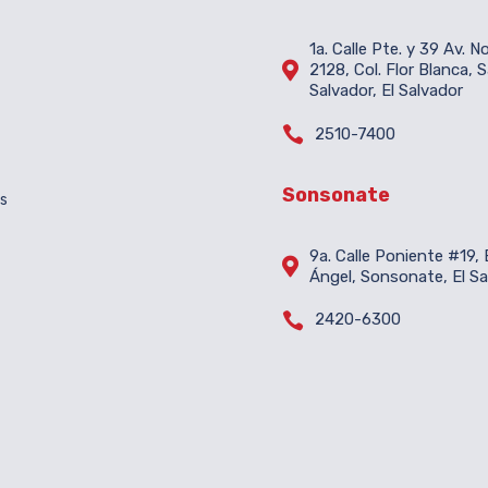
1a. Calle Pte. y 39 Av. N

2128, Col. Flor Blanca, 
Salvador, El Salvador

2510-7400
Sonsonate
es
9a. Calle Poniente #19, B

Ángel, Sonsonate, El Sa

2420-6300