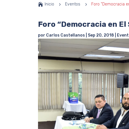

Inicio
5
Eventos
5
Foro “Democracia en
Foro “Democracia en El
por
Carlos Castellanos
|
Sep 20, 2018
|
Event