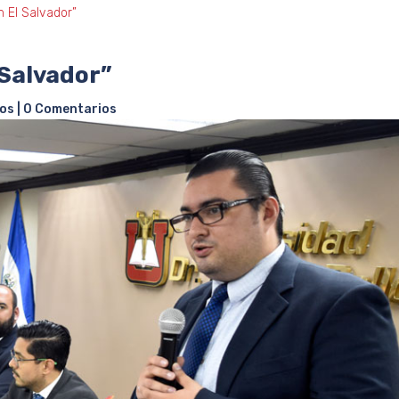
 El Salvador”
 Salvador”
os
|
0 Comentarios