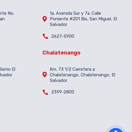
orte No.
1a. Avenida Sur y 7a. Calle

San
Poniente #201 Bis, San Miguel, El
Salvador

2627-5900
Chalatenango
arrio El
Km. 73 1/2 Carretera a

lvador
Chalatenango, Chalatenango, El
Salvador

2399-2800