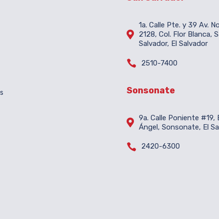
1a. Calle Pte. y 39 Av. N

2128, Col. Flor Blanca, 
Salvador, El Salvador

2510-7400
Sonsonate
es
9a. Calle Poniente #19, B

Ángel, Sonsonate, El Sa

2420-6300