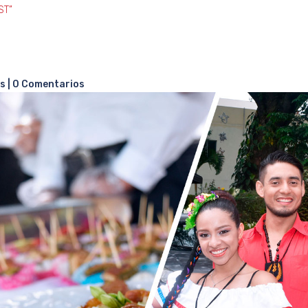
ST”
as
|
0 Comentarios