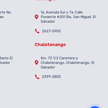
orte No.
1a. Avenida Sur y 7a. Calle

San
Poniente #201 Bis, San Miguel, El
Salvador

2627-5900
Chalatenango
arrio El
Km. 73 1/2 Carretera a

lvador
Chalatenango, Chalatenango, El
Salvador

2399-2800