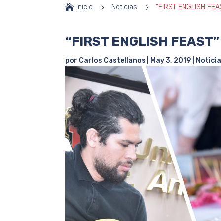

Inicio
5
Noticias
5
“FIRST ENGLISH FEA
“FIRST ENGLISH FEAST”
por
Carlos Castellanos
|
May 3, 2019
|
Notici