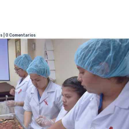
as
|
0 Comentarios