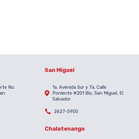
San Miguel
orte No.
1a. Avenida Sur y 7a. Calle

San
Poniente #201 Bis, San Miguel, El
Salvador

2627-5900
Chalatenango