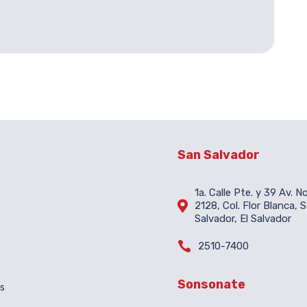
San Salvador
1a. Calle Pte. y 39 Av. N

2128, Col. Flor Blanca, 
Salvador, El Salvador

2510-7400
Sonsonate
es