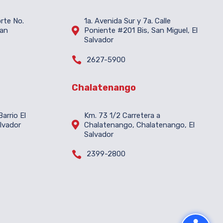
orte No.
1a. Avenida Sur y 7a. Calle

San
Poniente #201 Bis, San Miguel, El
Salvador

2627-5900
Chalatenango
arrio El
Km. 73 1/2 Carretera a

lvador
Chalatenango, Chalatenango, El
Salvador

2399-2800