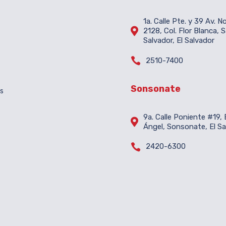
1a. Calle Pte. y 39 Av. N

2128, Col. Flor Blanca, 
Salvador, El Salvador

2510-7400
Sonsonate
es
9a. Calle Poniente #19, B

Ángel, Sonsonate, El Sa

2420-6300