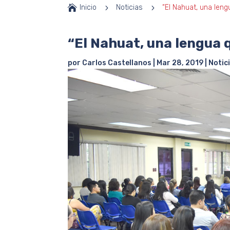

Inicio
5
Noticias
5
“El Nahuat, una leng
“El Nahuat, una lengua 
por
Carlos Castellanos
|
Mar 28, 2019
|
Notic