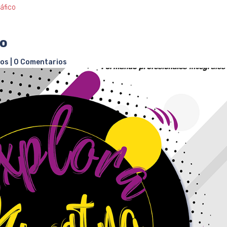
áfico
co
tos
|
0 Comentarios