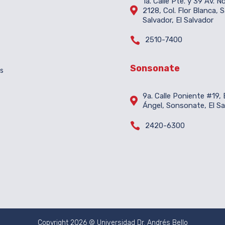
1a. Calle Pte. y 39 Av. N

2128, Col. Flor Blanca, 
Salvador, El Salvador

2510-7400
Sonsonate
es
9a. Calle Poniente #19, B

Ángel, Sonsonate, El Sa

2420-6300
Copyright 2026 © Universidad Dr. Andrés Bello