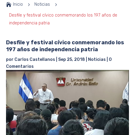

Inicio
5
Noticias
5
Desfile y festival cívico conmemorando los 197 años de
independencia patria
Desfile y festival cívico conmemorando los
197 años de independencia patria
por
Carlos Castellanos
|
Sep 25, 2018
|
Noticias
|
0
Comentarios