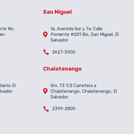
San Miguel
orte No.
1a. Avenida Sur y 7a. Calle

San
Poniente #201 Bis, San Miguel, El
Salvador

2627-5900
Chalatenango
arrio El
Km. 73 1/2 Carretera a

lvador
Chalatenango, Chalatenango, El
Salvador

2399-2800