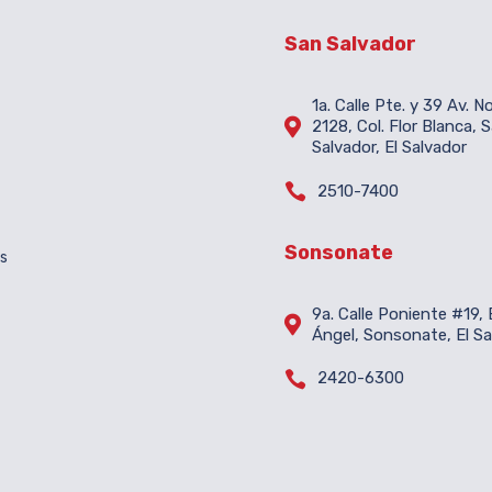
San Salvador
1a. Calle Pte. y 39 Av. N

2128, Col. Flor Blanca, 
Salvador, El Salvador

2510-7400
Sonsonate
es
9a. Calle Poniente #19, B

Ángel, Sonsonate, El Sa

2420-6300