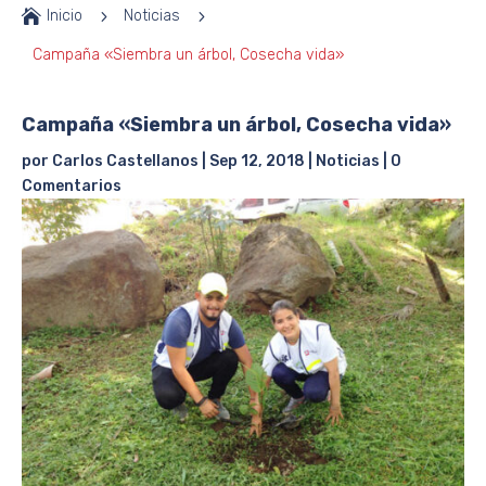

Inicio
5
Noticias
5
Campaña «Siembra un árbol, Cosecha vida»
Campaña «Siembra un árbol, Cosecha vida»
por
Carlos Castellanos
|
Sep 12, 2018
|
Noticias
|
0
Comentarios