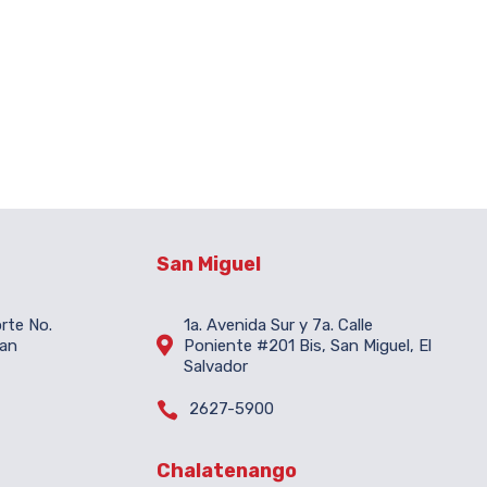
San Miguel
orte No.
1a. Avenida Sur y 7a. Calle

San
Poniente #201 Bis, San Miguel, El
Salvador

2627-5900
Chalatenango