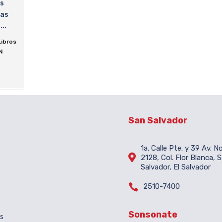
os
las
..
Libros
N
San Salvador
1a. Calle Pte. y 39 Av. N

2128, Col. Flor Blanca, 
Salvador, El Salvador

2510-7400
Sonsonate
es