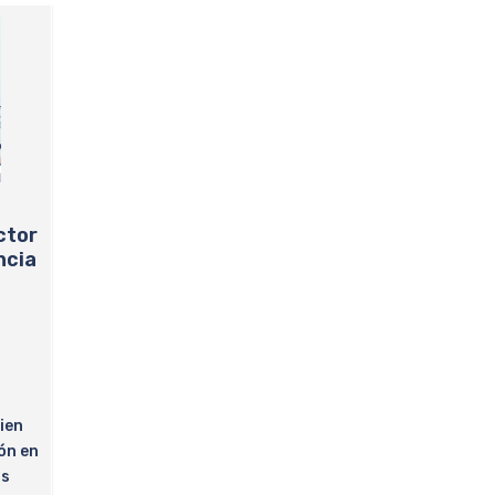
ctor
ncia
ien
ón en
os