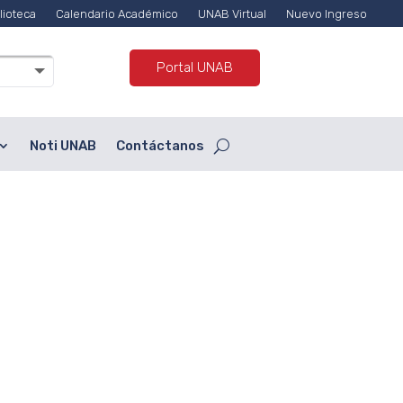
lioteca
Calendario Académico
UNAB Virtual
Nuevo Ingreso
Portal UNAB
Noti UNAB
Contáctanos