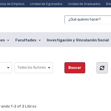
olsa de Empleos
Unidad de Egresados
Unidad de Graduados
Bib
nes
Facultades
Investigación y Vinculación Social
rando
1-2 of 2
Libros