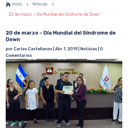

Inicio
5
Noticias
5
20 de marzo – Día Mundial del Síndrome de Down
20 de marzo – Día Mundial del Síndrome de
Down
por
Carlos Castellanos
|
Abr 1, 2019
|
Noticias
|
0
Comentarios