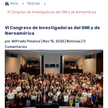

Inicio
5
Noticias
5
VI Congreso de Investigadoras del SNII y de Iberoamérica
VI Congreso de Investigadoras del SNII y de
Iberoamérica
por
Wilfredo Polanco
|
Nov 15, 2025
|
Noticias
|
0
Comentarios