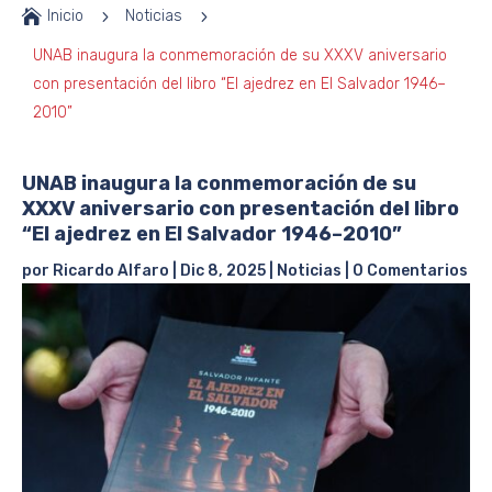

Inicio
5
Noticias
5
UNAB inaugura la conmemoración de su XXXV aniversario
con presentación del libro “El ajedrez en El Salvador 1946–
2010”
UNAB inaugura la conmemoración de su
XXXV aniversario con presentación del libro
“El ajedrez en El Salvador 1946–2010”
por
Ricardo Alfaro
|
Dic 8, 2025
|
Noticias
|
0 Comentarios