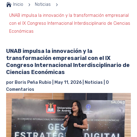

Inicio
5
Noticias
5
UNAB impulsa la innovación y la transformación empresarial
con el IX Congreso Internacional Interdisciplinario de Ciencias
Económicas
UNAB impulsa la innovación y la
transformación empresarial con el IX
Congreso Internacional Interdisciplinario de
Ciencias Económicas
por
Boris Peña Rubio
|
May 11, 2026
|
Noticias
|
0
Comentarios