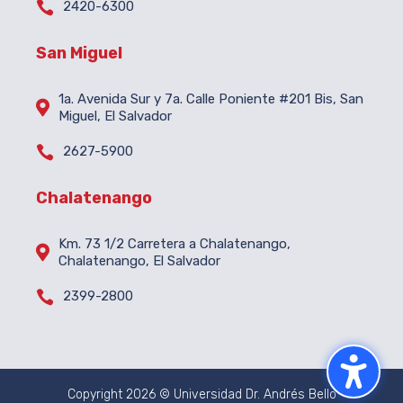

2420-6300
San Miguel
1a. Avenida Sur y 7a. Calle Poniente #201 Bis, San

Miguel, El Salvador

2627-5900
Chalatenango
Km. 73 1/2 Carretera a Chalatenango,

Chalatenango, El Salvador

2399-2800
Copyright 2026 © Universidad Dr. Andrés Bello