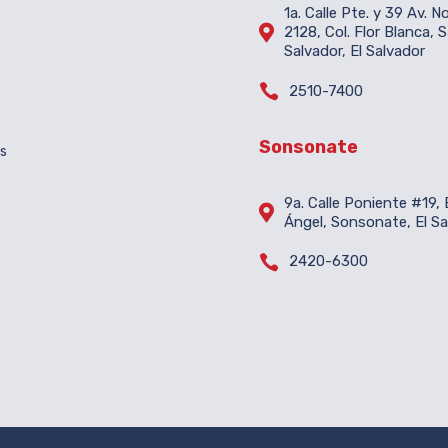
1a. Calle Pte. y 39 Av. N

2128, Col. Flor Blanca, 
Salvador, El Salvador

2510-7400
Sonsonate
es
9a. Calle Poniente #19, B

Ángel, Sonsonate, El Sa

2420-6300