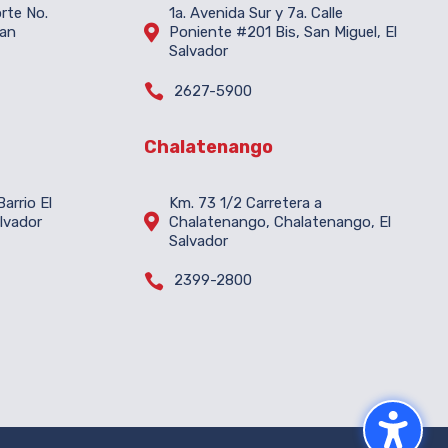
orte No.
1a. Avenida Sur y 7a. Calle

San
Poniente #201 Bis, San Miguel, El
Salvador

2627-5900
Chalatenango
arrio El
Km. 73 1/2 Carretera a

lvador
Chalatenango, Chalatenango, El
Salvador

2399-2800