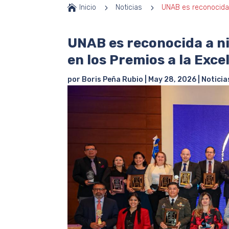

Inicio
5
Noticias
5
UNAB es reconocida 
UNAB es reconocida a ni
en los Premios a la Exc
por
Boris Peña Rubio
|
May 28, 2026
|
Noticia