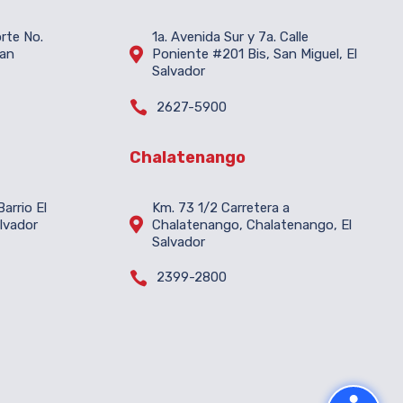
orte No.
1a. Avenida Sur y 7a. Calle

San
Poniente #201 Bis, San Miguel, El
Salvador

2627-5900
Chalatenango
arrio El
Km. 73 1/2 Carretera a

lvador
Chalatenango, Chalatenango, El
Salvador

2399-2800