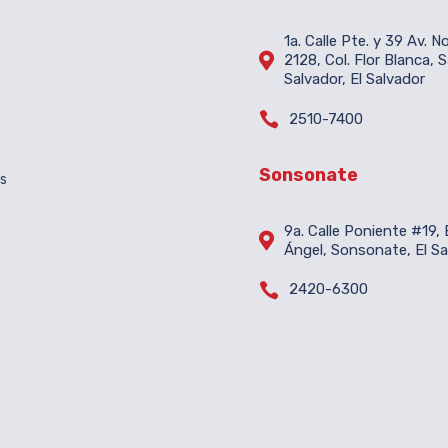
1a. Calle Pte. y 39 Av. N

2128, Col. Flor Blanca, 
Salvador, El Salvador

2510-7400
Sonsonate
es
9a. Calle Poniente #19, B

Ángel, Sonsonate, El Sa

2420-6300