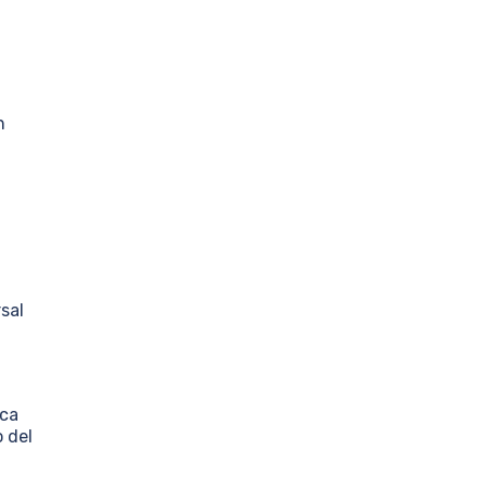
n
sal
ica
 del