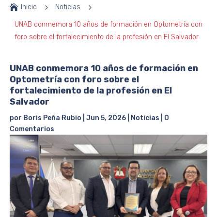

Inicio
5
Noticias
5
UNAB conmemora 10 años de formación en Optometría con
foro sobre el fortalecimiento de la profesión en El Salvador
UNAB conmemora 10 años de formación en
Optometría con foro sobre el
fortalecimiento de la profesión en El
Salvador
por
Boris Peña Rubio
|
Jun 5, 2026
|
Noticias
|
0
Comentarios