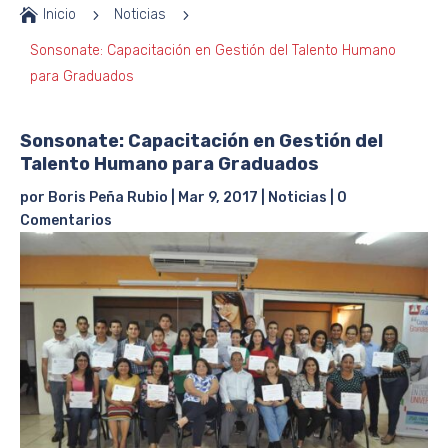

Inicio
5
Noticias
5
Sonsonate: Capacitación en Gestión del Talento Humano
para Graduados
Sonsonate: Capacitación en Gestión del
Talento Humano para Graduados
por
Boris Peña Rubio
|
Mar 9, 2017
|
Noticias
|
0
Comentarios