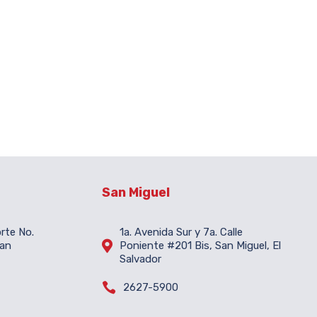
San Miguel
orte No.
1a. Avenida Sur y 7a. Calle

San
Poniente #201 Bis, San Miguel, El
Salvador

2627-5900