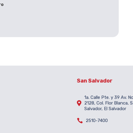
ro
San Salvador
1a. Calle Pte. y 39 Av. N

2128, Col. Flor Blanca, 
Salvador, El Salvador

2510-7400