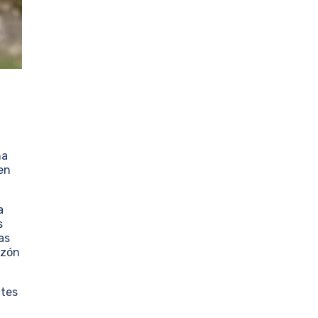
ha
en
a
s
as
azón
ites