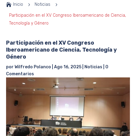

Inicio
5
Noticias
5
Participación en el XV Congreso Iberoamericano de Ciencia,
Tecnología y Género
Participación en el XV Congreso
Iberoamericano de Ciencia, Tecnología y
Género
por
Wilfredo Polanco
|
Ago 16, 2025
|
Noticias
|
0
Comentarios