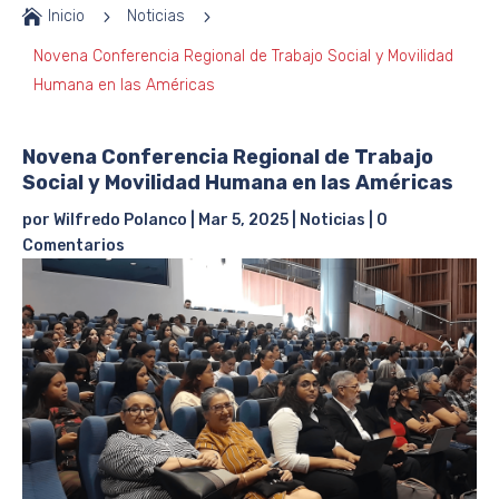

Inicio
5
Noticias
5
Novena Conferencia Regional de Trabajo Social y Movilidad
Humana en las Américas
Novena Conferencia Regional de Trabajo
Social y Movilidad Humana en las Américas
por
Wilfredo Polanco
|
Mar 5, 2025
|
Noticias
|
0
Comentarios