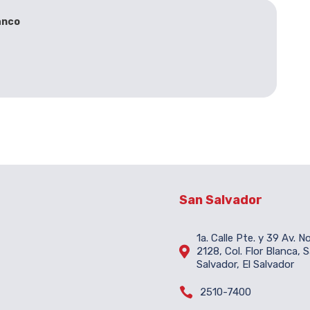
anco
San Salvador
1a. Calle Pte. y 39 Av. N

2128, Col. Flor Blanca, 
Salvador, El Salvador

2510-7400