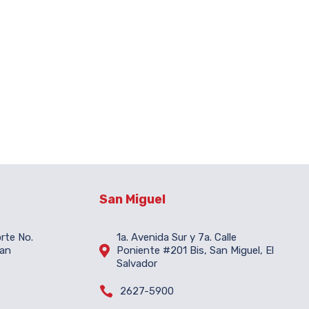
San Miguel
orte No.
1a. Avenida Sur y 7a. Calle

San
Poniente #201 Bis, San Miguel, El
Salvador

2627-5900