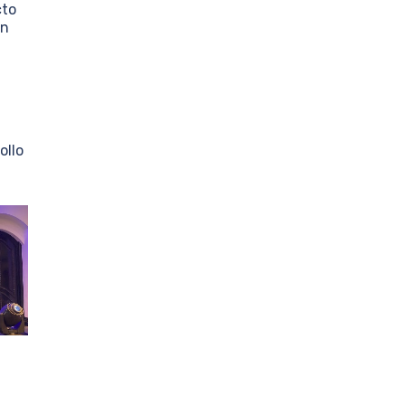
cto
un
ollo