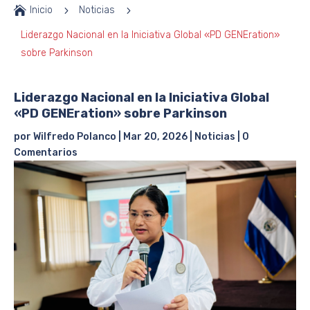

Inicio
5
Noticias
5
Liderazgo Nacional en la Iniciativa Global «PD GENEration»
sobre Parkinson
Liderazgo Nacional en la Iniciativa Global
«PD GENEration» sobre Parkinson
por
Wilfredo Polanco
|
Mar 20, 2026
|
Noticias
|
0
Comentarios