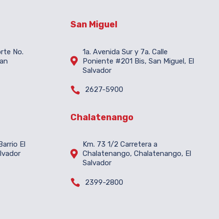
San Miguel
orte No.
1a. Avenida Sur y 7a. Calle

San
Poniente #201 Bis, San Miguel, El
Salvador

2627-5900
Chalatenango
arrio El
Km. 73 1/2 Carretera a

lvador
Chalatenango, Chalatenango, El
Salvador

2399-2800