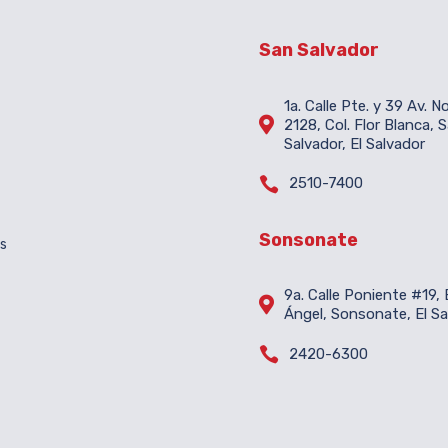
San Salvador
1a. Calle Pte. y 39 Av. N

2128, Col. Flor Blanca, 
Salvador, El Salvador

2510-7400
Sonsonate
es
9a. Calle Poniente #19, B

Ángel, Sonsonate, El Sa

2420-6300