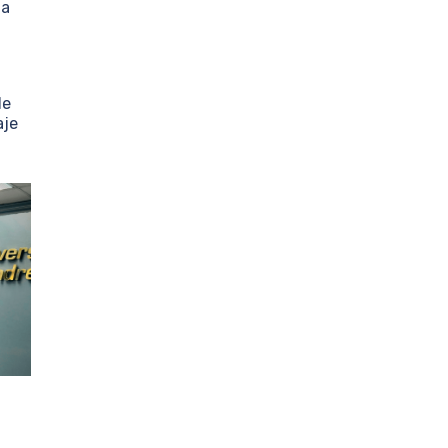
da
de
aje