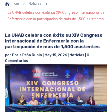

Inicio
5
Noticias
5
La UNAB celebra con éxito su XIV Congreso Internacional de
Enfermería con la participación de más de 1,500 asistentes
La UNAB celebra con éxito su XIV Congreso
Internacional de Enfermería con la
participación de más de 1,500 asistentes
por
Boris Peña Rubio
|
May 15, 2026
|
Noticias
|
0
Comentarios