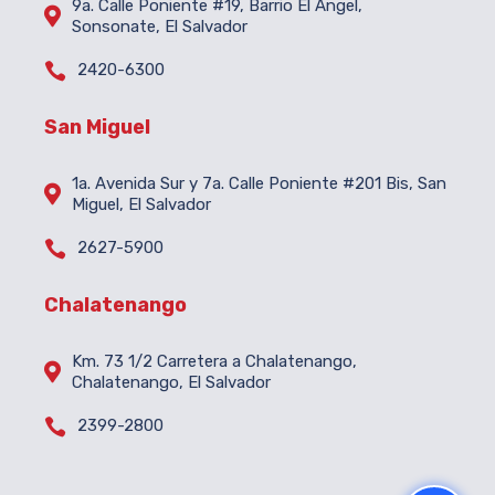
9a. Calle Poniente #19, Barrio El Ángel,

Sonsonate, El Salvador

2420-6300
San Miguel
1a. Avenida Sur y 7a. Calle Poniente #201 Bis, San

Miguel, El Salvador

2627-5900
Chalatenango
Km. 73 1/2 Carretera a Chalatenango,

Chalatenango, El Salvador

2399-2800