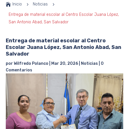

Inicio
5
Noticias
5
Entrega de material escolar al Centro Escolar Juana López,
San Antonio Abad, San Salvador
Entrega de material escolar al Centro
Escolar Juana López, San Antonio Abad, San
Salvador
por
Wilfredo Polanco
|
Mar 20, 2026
|
Noticias
|
0
Comentarios