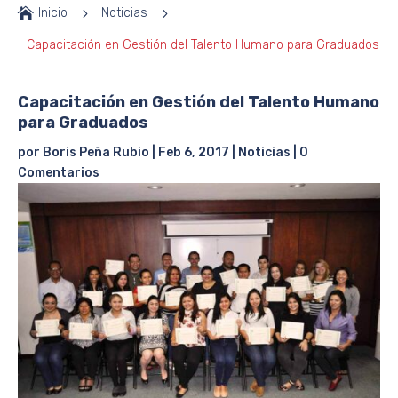

Inicio
5
Noticias
5
Capacitación en Gestión del Talento Humano para Graduados
Capacitación en Gestión del Talento Humano
para Graduados
por
Boris Peña Rubio
|
Feb 6, 2017
|
Noticias
|
0
Comentarios