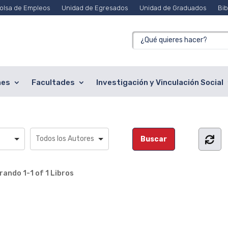
olsa de Empleos
Unidad de Egresados
Unidad de Graduados
Bib
nes
Facultades
Investigación y Vinculación Social
rando
1-1 of 1
Libros