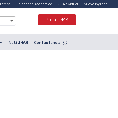
lioteca
Calendario Académico
UNAB Virtual
Nuevo Ingreso
Portal UNAB
Noti UNAB
Contáctanos