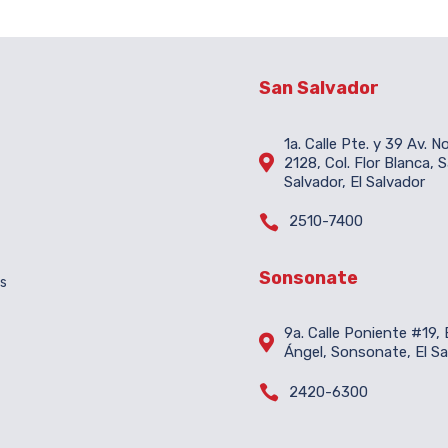
San Salvador
1a. Calle Pte. y 39 Av. N

2128, Col. Flor Blanca, 
Salvador, El Salvador

2510-7400
Sonsonate
es
9a. Calle Poniente #19, B

Ángel, Sonsonate, El Sa

2420-6300