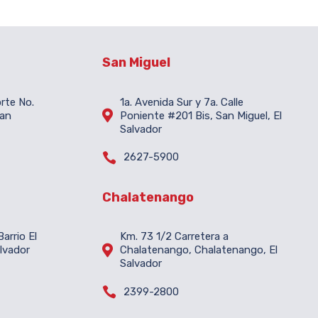
San Miguel
orte No.
1a. Avenida Sur y 7a. Calle

San
Poniente #201 Bis, San Miguel, El
Salvador

2627-5900
Chalatenango
arrio El
Km. 73 1/2 Carretera a

lvador
Chalatenango, Chalatenango, El
Salvador

2399-2800