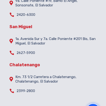
9a. Calle Poniente #19, Barrio El Ángel,

Sonsonate, El Salvador

2420-6300
San Miguel
1a. Avenida Sur y 7a. Calle Poniente #201 Bis, San

Miguel, El Salvador

2627-5900
Chalatenango
Km. 73 1/2 Carretera a Chalatenango,

Chalatenango, El Salvador

2399-2800