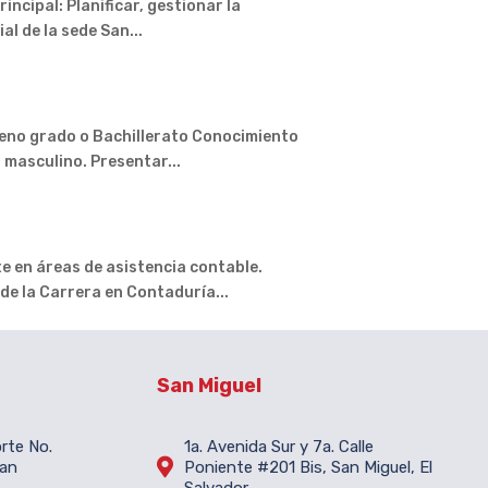
ncipal: Planificar, gestionar la
l de la sede San...
eno grado o Bachillerato Conocimiento
 masculino. Presentar...
en áreas de asistencia contable.
de la Carrera en Contaduría...
San Miguel
orte No.
1a. Avenida Sur y 7a. Calle

San
Poniente #201 Bis, San Miguel, El
Salvador