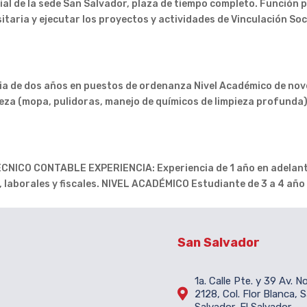
al de la sede San Salvador, plaza de tiempo completo. Función pri
taria y ejecutar los proyectos y actividades de Vinculación Socia
 de dos años en puestos de ordenanza Nivel Académico de nov
ieza (mopa, pulidoras, manejo de químicos de limpieza profunda)
CO CONTABLE EXPERIENCIA: Experiencia de 1 año en adelante 
 laborales y fiscales. NIVEL ACADÉMICO Estudiante de 3 a 4 año 
San Salvador
1a. Calle Pte. y 39 Av. N

2128, Col. Flor Blanca, 
Salvador, El Salvador