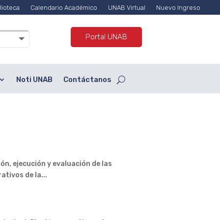
lioteca
Calendario Académico
UNAB Virtual
Nuevo Ingreso
Portal UNAB
Noti UNAB
Contáctanos
ón, ejecución y evaluación de las
tivos de la...